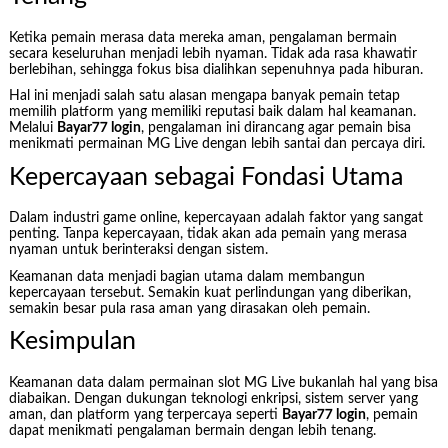
Ketika pemain merasa data mereka aman, pengalaman bermain
secara keseluruhan menjadi lebih nyaman. Tidak ada rasa khawatir
berlebihan, sehingga fokus bisa dialihkan sepenuhnya pada hiburan.
Hal ini menjadi salah satu alasan mengapa banyak pemain tetap
memilih platform yang memiliki reputasi baik dalam hal keamanan.
Melalui
Bayar77 login
, pengalaman ini dirancang agar pemain bisa
menikmati permainan MG Live dengan lebih santai dan percaya diri.
Kepercayaan sebagai Fondasi Utama
Dalam industri game online, kepercayaan adalah faktor yang sangat
penting. Tanpa kepercayaan, tidak akan ada pemain yang merasa
nyaman untuk berinteraksi dengan sistem.
Keamanan data menjadi bagian utama dalam membangun
kepercayaan tersebut. Semakin kuat perlindungan yang diberikan,
semakin besar pula rasa aman yang dirasakan oleh pemain.
Kesimpulan
Keamanan data dalam permainan slot MG Live bukanlah hal yang bisa
diabaikan. Dengan dukungan teknologi enkripsi, sistem server yang
aman, dan platform yang terpercaya seperti
Bayar77 login
, pemain
dapat menikmati pengalaman bermain dengan lebih tenang.