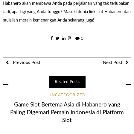
Habanero akan membawa Anda pada perjalanan yang tak terlupakan.
Jadi, apa lagi yang Anda tunggu? Masuki dunia link slot Habanero dan
mulailah meraih kemenangan Anda sekarang juga!
0
Previous Post
Next Post
Related Posts
UNCATEGORIZED
Game Slot Bertema Asia di Habanero yang
Paling Digemari Pemain Indonesia di Platform
Slot