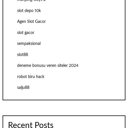
slot depo 10k
Agen Slot Gacor
slot gacor
sempaksional
slot88
deneme bonusu veren siteler 2024
robot biru hack
salju88
Recent Posts