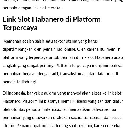
mudah, memberikan rasa aman dan nyaman bagi para pemain yang
bermain dengan link slot mereka.
Link Slot Habanero di Platform
Terpercaya
Keamanan adalah salah satu faktor utama yang harus
dipertimbangkan oleh pemain judi online. Oleh karena itu, memilih
platform yang terpercaya untuk bermain di link slot Habanero adalah
langkah yang sangat penting. Platform terpercaya menjamin bahwa
permainan berjalan dengan adil, transaksi aman, dan data pribadi
pemain terlindungi.
Di Indonesia, banyak platform yang menyediakan akses ke link slot
Habanero. Platform ini biasanya memiliki lisensi yang sah dan diatur
oleh otoritas perjudian internasional, memastikan bahwa semua
permainan yang ditawarkan dilakukan secara transparan dan sesuai
aturan. Pemain dapat merasa tenang saat bermain, karena mereka