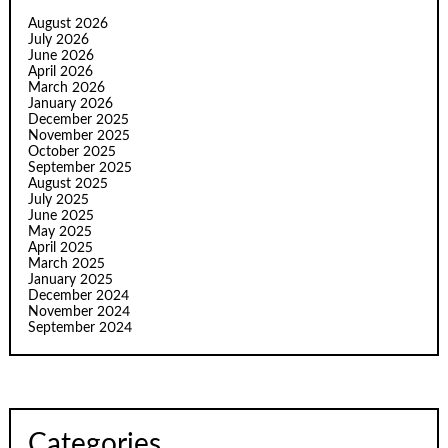
August 2026
July 2026
June 2026
April 2026
March 2026
January 2026
December 2025
November 2025
October 2025
September 2025
August 2025
July 2025
June 2025
May 2025
April 2025
March 2025
January 2025
December 2024
November 2024
September 2024
Categories