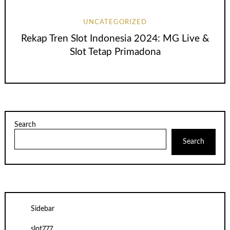
UNCATEGORIZED
Rekap Tren Slot Indonesia 2024: MG Live &
Slot Tetap Primadona
Search
Search
Sidebar
slot777