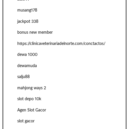
musang178
jackpot 338
bonus new member
https://clinicaveterinariadelnorte.com/conctactos/
dewa 1000
dewamuda
salju88
mahjong ways 2
slot depo 10k
Agen Slot Gacor
slot gacor