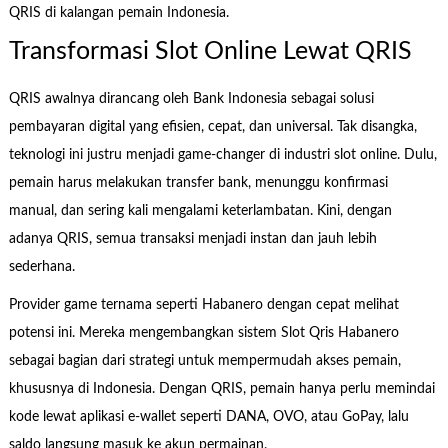
QRIS di kalangan pemain Indonesia.
Transformasi Slot Online Lewat QRIS
QRIS awalnya dirancang oleh Bank Indonesia sebagai solusi
pembayaran digital yang efisien, cepat, dan universal. Tak disangka,
teknologi ini justru menjadi game-changer di industri slot online. Dulu,
pemain harus melakukan transfer bank, menunggu konfirmasi
manual, dan sering kali mengalami keterlambatan. Kini, dengan
adanya QRIS, semua transaksi menjadi instan dan jauh lebih
sederhana.
Provider game ternama seperti Habanero dengan cepat melihat
potensi ini. Mereka mengembangkan sistem Slot Qris Habanero
sebagai bagian dari strategi untuk mempermudah akses pemain,
khususnya di Indonesia. Dengan QRIS, pemain hanya perlu memindai
kode lewat aplikasi e-wallet seperti DANA, OVO, atau GoPay, lalu
saldo langsung masuk ke akun permainan.